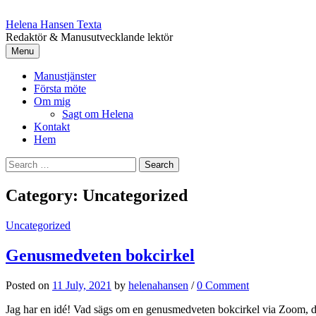
Skip
to
Helena Hansen Texta
content
Redaktör & Manusutvecklande lektör
Menu
Manustjänster
Första möte
Om mig
Sagt om Helena
Kontakt
Hem
Search
for:
Category:
Uncategorized
Uncategorized
Genusmedveten bokcirkel
Posted
on
11 July, 2021
by
helenahansen
/
0 Comment
Jag har en idé! Vad sägs om en genusmedveten bokcirkel via Zoom, dä