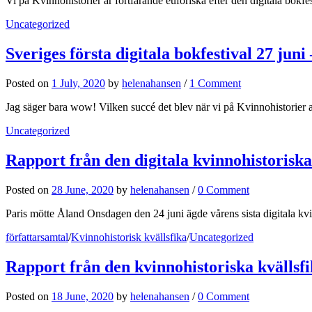
Vi på Kvinnohistorier är fortfarande euforiska efter den digitala bok
Uncategorized
Sveriges första digitala bokfestival 27 juni
Posted
on
1 July, 2020
by
helenahansen
/
1 Comment
Jag säger bara wow! Vilken succé det blev när vi på Kvinnohistorier arr
Uncategorized
Rapport från den digitala kvinnohistorisk
Posted
on
28 June, 2020
by
helenahansen
/
0 Comment
Paris mötte Åland Onsdagen den 24 juni ägde vårens sista digitala kv
författarsamtal
/
Kvinnohistorisk kvällsfika
/
Uncategorized
Rapport från den kvinnohistoriska kvälls
Posted
on
18 June, 2020
by
helenahansen
/
0 Comment