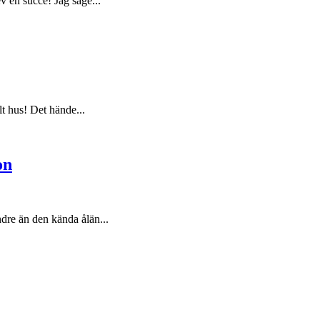
v en succé! Jag säge...
lt hus! Det hände...
on
dre än den kända ålän...