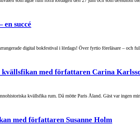
festivalen som ägde rum förra lördagen den 27 juni och som dessutom ble
 – en succé
angerade digital bokfestival i lördags! Över fyrtio föreläsare – och ful
a kvällsfikan med författaren Carina Karlss
innohistoriska kvällsfika rum. Då mötte Paris Åland. Gäst var ingen min
fikan med författaren Susanne Holm