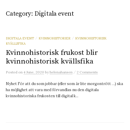
Category:
Digitala event
DIGITALA EVENT
KVINNOHISTORIER
KVINNOHISTORISK
/
/
KVÄLLSFIKA
Kvinnohistorisk frukost blir
kvinnohistorisk kvällsfika
/
Posted
on
4 June, 2020
by
helenahansen
2 Comments
Nyhet För att du som jobbar (eller som är lite morgontrött …) ska
ha möjlighet att vara med förvandlas nu den digitala
kvinnohistoriska frukosten till digital k...