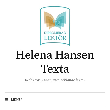
Skip
to
content
Helena Hansen
Texta
Redaktör & Manusutvecklande lektör
Search
for:
MENU