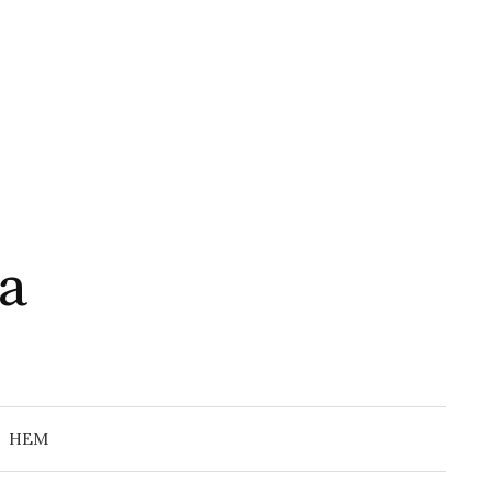
a
Search
for:
HEM