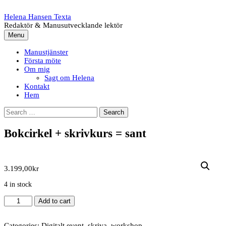
Skip
to
Helena Hansen Texta
content
Redaktör & Manusutvecklande lektör
Menu
Manustjänster
Första möte
Om mig
Sagt om Helena
Kontakt
Hem
Search
for:
Bokcirkel + skrivkurs = sant
3.199,00
kr
4 in stock
Bokcirkel
Add to cart
+
skrivkurs
=
Categories:
Digitalt event
,
skriva
,
workshop