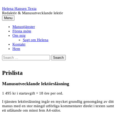
Skip
to
Helena Hansen Texta
content
Redaktör & Manusutvecklande lektör
Menu
Manustjänster
Första möte
Om mig
Sagt om Helena
Kontakt
Hem
Search
for:
Prislista
Manusutvecklande lektörsläsning
1 495 kr i startavgift + 18 öre per ord.
I tjänsten lektörsläsning ingår en mycket grundlig genomgång av ditt
manus med en stor mängd utförliga kommentarer direkt i texten samt
ett utlåtande om minst fem A4-sidor.