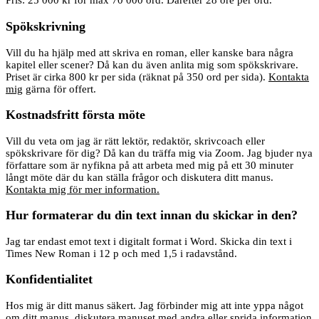
Pris: 25 000 kr för max 70 000 ord. Därefter 28 öre per ord.
Spökskrivning
Vill du ha hjälp med att skriva en roman, eller kanske bara några
kapitel eller scener? Då kan du även anlita mig som spökskrivare.
Priset är cirka 800 kr per sida (räknat på 350 ord per sida).
Kontakta
mig
gärna för offert.
Kostnadsfritt första möte
Vill du veta om jag är rätt lektör, redaktör, skrivcoach eller
spökskrivare för dig? Då kan du träffa mig via Zoom. Jag bjuder nya
författare som är nyfikna på att arbeta med mig på ett 30 minuter
långt möte där du kan ställa frågor och diskutera ditt manus.
Kontakta mig för mer information.
Hur formaterar du din text innan du skickar in den?
Jag tar endast emot text i digitalt format i Word. Skicka din text i
Times New Roman i 12 p och med 1,5 i radavstånd.
Konfidentialitet
Hos mig är ditt manus säkert. Jag förbinder mig att inte yppa något
om ditt manus, diskutera manuset med andra eller sprida information