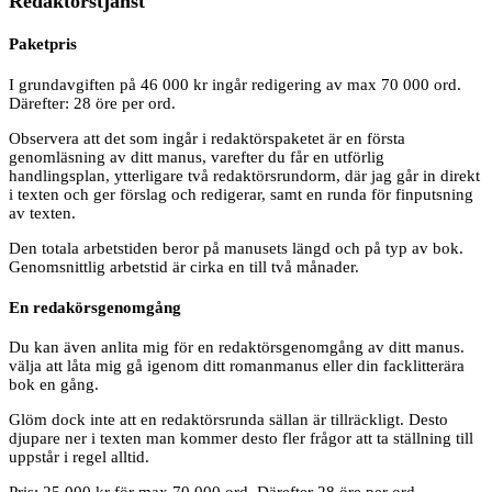
Redaktörstjänst
Paketpris
I grundavgiften på 46 000 kr ingår redigering av max 70 000 ord.
Därefter: 28 öre per ord.
Observera att det som ingår i redaktörspaketet är en första
genomläsning av ditt manus, varefter du får en utförlig
handlingsplan, ytterligare två redaktörsrundorm, där jag går in direkt
i texten och ger förslag och redigerar, samt en runda för finputsning
av texten.
Den totala arbetstiden beror på manusets längd och på typ av bok.
Genomsnittlig arbetstid är cirka en till två månader.
En redakörsgenomgång
Du kan även anlita mig för en redaktörsgenomgång av ditt manus.
välja att låta mig gå igenom ditt romanmanus eller din facklitterära
bok en gång.
Glöm dock inte att en redaktörsrunda sällan är tillräckligt. Desto
djupare ner i texten man kommer desto fler frågor att ta ställning till
uppstår i regel alltid.