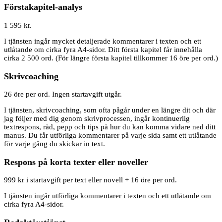
Förstakapitel-analys
1 595 kr.
I tjänsten ingår mycket detaljerade kommentarer i texten och ett
utlåtande om cirka fyra A4-sidor. Ditt första kapitel får innehålla
cirka 2 500 ord. (För längre första kapitel tillkommer 16 öre per ord.)
Skrivcoaching
26 öre per ord. Ingen startavgift utgår.
I tjänsten, skrivcoaching, som ofta pågår under en längre dit och där
jag följer med dig genom skrivprocessen, ingår kontinuerlig
textrespons, råd, pepp och tips på hur du kan komma vidare ned ditt
manus. Du får utförliga kommentarer på varje sida samt ett utlåtande
för varje gång du skickar in text.
Respons på korta texter eller noveller
999 kr i startavgift per text eller novell + 16 öre per ord.
I tjänsten ingår utförliga kommentarer i texten och ett utlåtande om
cirka fyra A4-sidor.