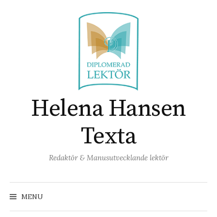
Skip
to
content
Helena Hansen
Texta
Redaktör & Manusutvecklande lektör
Search
for:
MENU